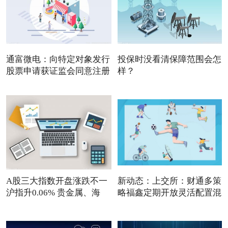
通富微电：向特定对象发行
投保时没看清保障范围会怎
股票申请获证监会同意注册
样？
A股三大指数开盘涨跌不一
新动态：上交所：财通多策
沪指升0.06% 贵金属、海
略福鑫定期开放灵活配置混