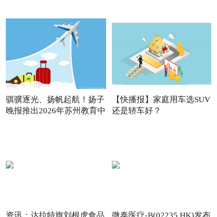
2026年
骐骥逐光、扬帆起航！扬子
【快播报】家庭用车选SUV
晚报推出2026年苏州教育中
还是轿车好？
资讯：达拉特旗刘根虎食品
微泰医疗-B(02235.HK)发布