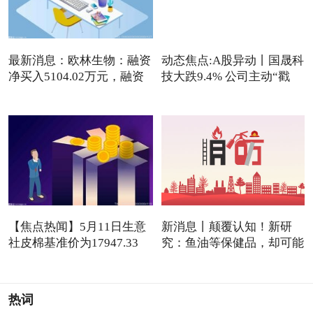
最新消息：欧林生物：融资
动态焦点:A股异动丨国晟科
净买入5104.02万元，融资
技大跌9.4% 公司主动“戳
【焦点热闻】5月11日生意
新消息丨颠覆认知！新研
社皮棉基准价为17947.33
究：鱼油等保健品，却可能
元/吨
是
热词