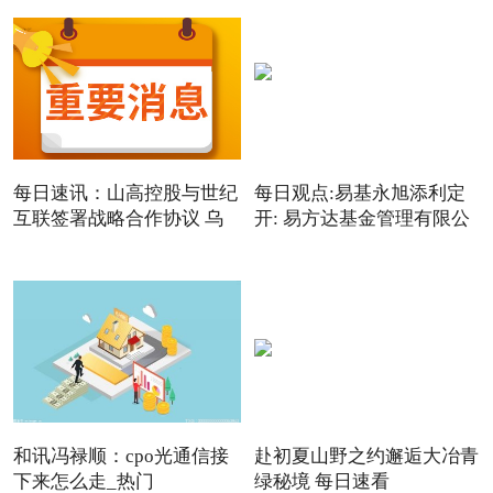
每日速讯：山高控股与世纪
每日观点:易基永旭添利定
互联签署战略合作协议 乌
开: 易方达基金管理有限公
和讯冯禄顺：cpo光通信接
赴初夏山野之约邂逅大冶青
下来怎么走_热门
绿秘境 每日速看