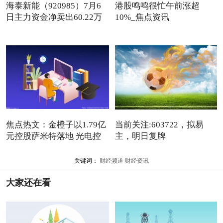
海泰新能（920985）7月6
港股鸣鸣很忙午前涨超
日主力资金净卖出60.22万
10%_焦点资讯
元
焦点热文：金橙子以1.79亿
当前关注:603722，拟易
元控股萨米特落地 光电控
主，明日复牌
关键词：
财经频道
财经资讯
大家还在看