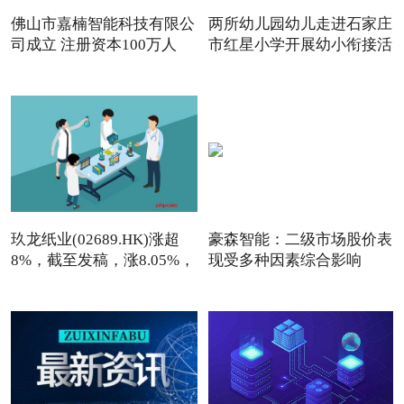
佛山市嘉楠智能科技有限公
两所幼儿园幼儿走进石家庄
司成立 注册资本100万人
市红星小学开展幼小衔接活
玖龙纸业(02689.HK)涨超
豪森智能：二级市场股价表
8%，截至发稿，涨8.05%，
现受多种因素综合影响
报7