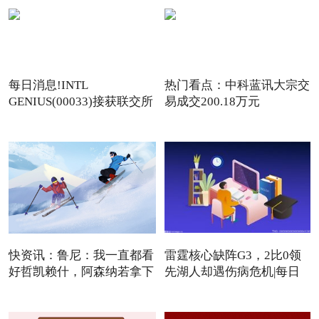
每日消息!INTL
热门看点：中科蓝讯大宗交
GENIUS(00033)接获联交所
易成交200.18万元
额外复牌指
快资讯：鲁尼：我一直都看
雷霆核心缺阵G3，2比0领
好哲凯赖什，阿森纳若拿下
先湖人却遇伤病危机|每日
焦点