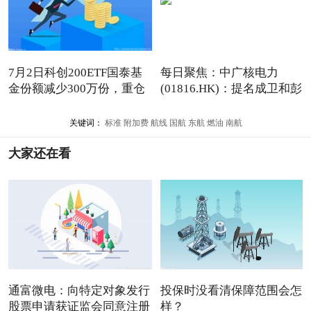
7月2日科创200ETF国泰基
每日聚焦：中广核电力
金份额减少300万份，重仓
(01816.HK)：提名成卫和彭
股
毅为
关键词：
标准
附加费
航线
国航
东航
燃油
南航
大家还在看
通富微电：向特定对象发行
投保时没看清保障范围会怎
股票申请获证监会同意注册
样？