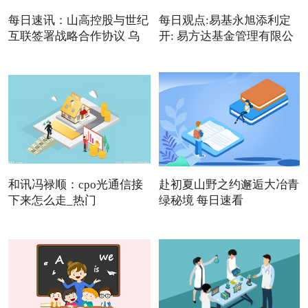
每日速讯：山高控股与世纪
每日观点:易基永旭添利定
互联签署战略合作协议 乌
开: 易方达基金管理有限公
和讯冯禄顺：cpo光通信接
赴初夏山野之约邂逅大冶青
下来怎么走_热门
绿秘境 每日速看