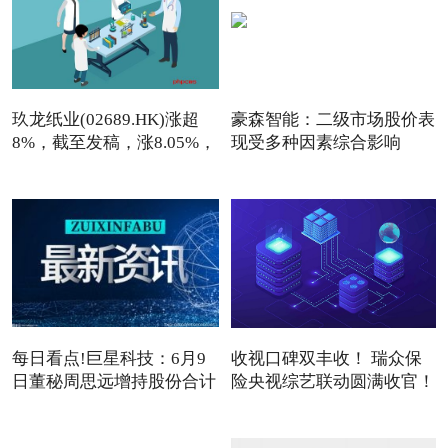
玖龙纸业(02689.HK)涨超
豪森智能：二级市场股价表
8%，截至发稿，涨8.05%，
现受多种因素综合影响
报7
每日看点!巨星科技：6月9
收视口碑双丰收！ 瑞众保
日董秘周思远增持股份合计
险央视综艺联动圆满收官！
3