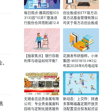
每日观点:雅高控股(03
创业板成长ETF易方达:
313)因“10并1”基准进
易方达基金管理有限公
行股份合并而削减12.8
司关于易方达创业板成
亿股
长交易型开放式指数证
券投资基金实施基金份
额拆分业务并调整最小
申购、赎回单位的公告
每日讯息
【独家焦点】银行存款
花旗发布研报称，小米
利率与收益如何平衡？
集团-W(01810.HK)公
业、
布其2026年6月电动车
交付量已超过3万辆 焦
点要闻
无锡金志远贵金属有限
新动态：上交所：财通
焦
公司：专业贵金属废料
多策略福鑫定期开放灵
回收与定制化提炼服务
活配置混合型发起式证