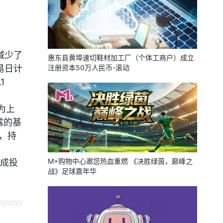
减少了
惠东县黄埠速切鞋材加工厂（个体工商户）成立
易日计
注册资本50万人民币-滚动
1
为上
露的基
），持
M+购物中心邀您热血重燃 《决胜绿茵，巅峰之
成投
战》足球嘉年华