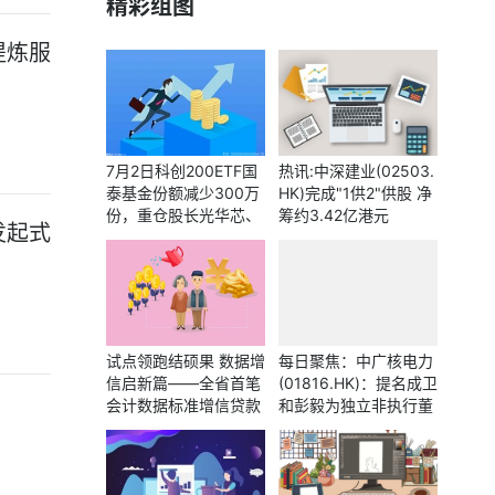
精彩组图
提炼服
7月2日科创200ETF国
热讯:中深建业(02503.
泰基金份额减少300万
HK)完成"1供2"供股 净
份，重仓股长光华芯、
筹约3.42亿港元
发起式
腾景科技、炬光科技
试点领跑结硕果 数据增
每日聚焦：中广核电力
信启新篇——全省首笔
(01816.HK)：提名成卫
会计数据标准增信贷款
和彭毅为独立非执行董
在烟台落地-每日快看
事候选人