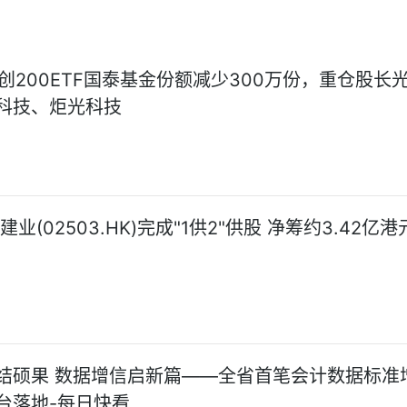
科创200ETF国泰基金份额减少300万份，重仓股长
科技、炬光科技
建业(02503.HK)完成"1供2"供股 净筹约3.42亿港
结硕果 数据增信启新篇——全省首笔会计数据标准
台落地-每日快看