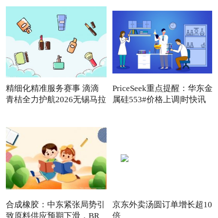
精细化精准服务赛事 滴滴
PriceSeek重点提醒：华东金
青桔全力护航2026无锡马拉
属硅553#价格上调|时快讯
合成橡胶：中东紧张局势引
京东外卖汤圆订单增长超10
致原料供应预期下滑，BR
倍