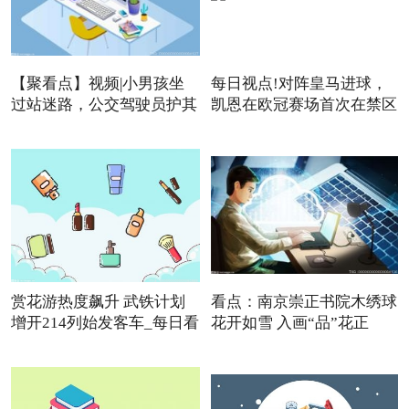
【聚看点】视频|小男孩坐
每日视点!对阵皇马进球，
过站迷路，公交驾驶员护其
凯恩在欧冠赛场首次在禁区
赏花游热度飙升 武铁计划
看点：南京崇正书院木绣球
增开214列始发客车_每日看
花开如雪 入画“品”花正
点