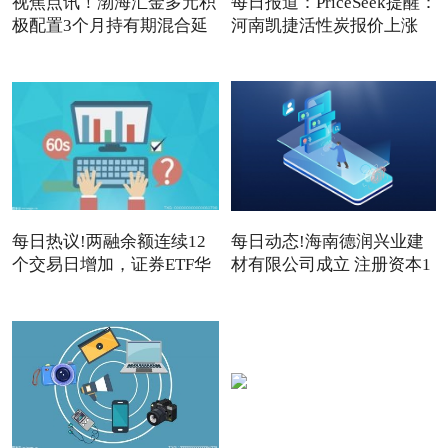
视焦点讯！渤海汇金多元积
每日报道：PriceSeek提醒：
极配置3个月持有期混合延
河南凯捷活性炭报价上涨
每日热议!两融余额连续12
每日动态!海南德润兴业建
个交易日增加，证券ETF华
材有限公司成立 注册资本1
夏