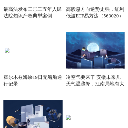
最高法发布二〇二五年人民
高股息方向逆势走强，红利
法院知识产权典型案例——
低波ETF易方达（563020）
霍尔木兹海峡19日无船舶通
冷空气要来了 安徽未来几
行记录
天气温骤降，江南局地有大