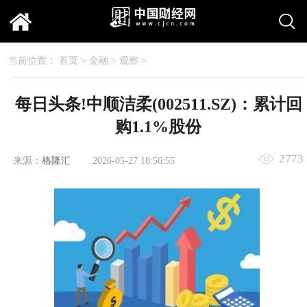
当前位置：
首页
>
金融
>
观察
>
每日头条!中顺洁柔(002511.SZ)：累计回
购1.1%股份
2773
来源：
格隆汇
2026-05-27 18:56:55