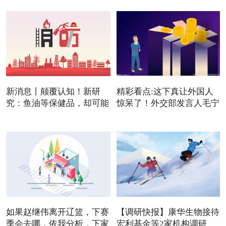
新消息丨颠覆认知！新研
精彩看点:这下真让外国人
究：鱼油等保健品，却可能
惊呆了！外交部发言人毛宁
是
如果赵继伟离开辽篮，下赛
【调研快报】康华生物接待
季会去哪，依我分析，下家
宏利基金等2家机构调研