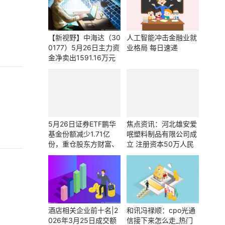
【新视野】中海达（30
人工智能冲击金融业就
0177）5月26日主力资
业格局 每日速递
金净卖出1591.16万元
5月26日证券ETF鹏华
焦点资讯：河北雄安爱
基金份额减少1.71亿
呡塑料制品有限公司成
份，重仓股东方财富、
立 注册资本50万人民
中信证券、华泰证券_
币
速读
酒店相关企业前十名|2
和讯冯禄顺：cpo光通
026年3月25日成交额
信接下来怎么走_热门