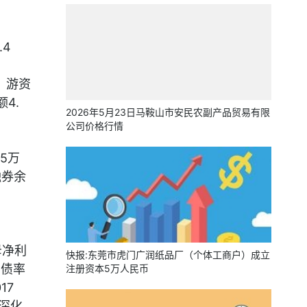
.4
，游资
4.
2026年5月23日马鞍山市安民农副产品贸易有限
公司价格行情
5万
融券余
母净利
快报:东莞市虎门广润纸品厂（个体工商户）成立
负债率
注册资本5万人民币
17
深化