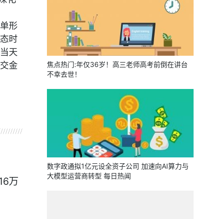
单形
态时
当天
交金
焦点热门:年仅36岁！高三老师高考前倒在讲台
不幸去世！
数字政通拟1亿元设全资子公司 加速向AI算力与
大模型运营商转型 每日热闻
16万