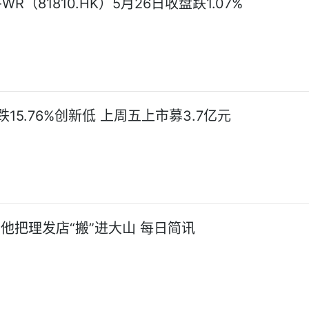
WR（81810.HK）5月26日收盘跌1.07%
15.76%创新低 上周五上市募3.7亿元
|他把理发店“搬”进大山 每日简讯