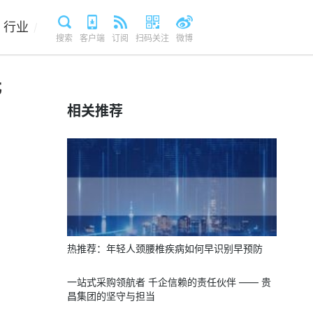
行业
/
搜索
客户端
订阅
扫码关注
微博
元
相关推荐
热推荐：年轻人颈腰椎疾病如何早识别早预防
一站式采购领航者 千企信赖的责任伙伴 —— 贵
昌集团的坚守与担当