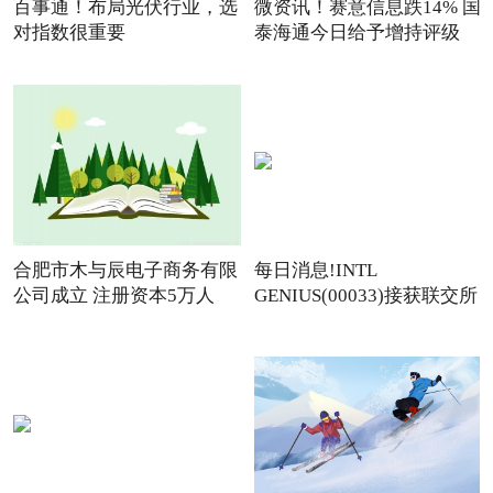
百事通！布局光伏行业，选
微资讯！赛意信息跌14% 国
对指数很重要
泰海通今日给予增持评级
合肥市木与辰电子商务有限
每日消息!INTL
公司成立 注册资本5万人
GENIUS(00033)接获联交所
额外复牌指