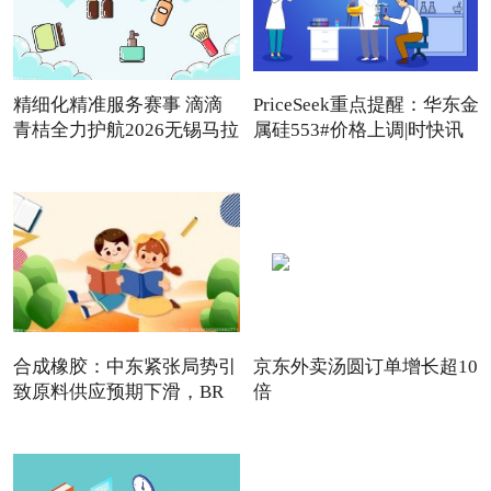
精细化精准服务赛事 滴滴
PriceSeek重点提醒：华东金
青桔全力护航2026无锡马拉
属硅553#价格上调|时快讯
合成橡胶：中东紧张局势引
京东外卖汤圆订单增长超10
致原料供应预期下滑，BR
倍
强