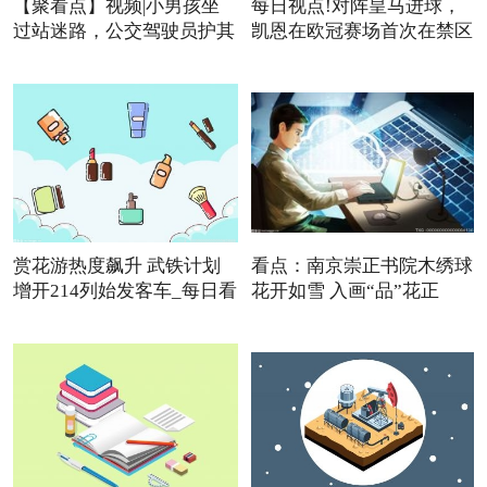
【聚看点】视频|小男孩坐
每日视点!对阵皇马进球，
过站迷路，公交驾驶员护其
凯恩在欧冠赛场首次在禁区
赏花游热度飙升 武铁计划
看点：南京崇正书院木绣球
增开214列始发客车_每日看
花开如雪 入画“品”花正
点