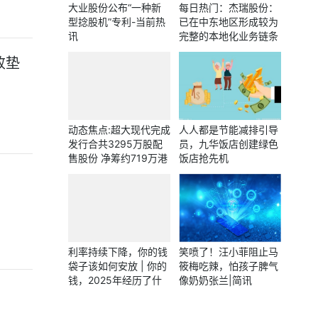
大业股份公布“一种新
每日热门：杰瑞股份：
型捻股机”专利-当前热
已在中东地区形成较为
讯
完整的本地化业务链条
败垫
动态焦点:超大现代完成
人人都是节能减排引导
发行合共3295万股配
员，九华饭店创建绿色
售股份 净筹约719万港
饭店抢先机
元
利率持续下降，你的钱
笑喷了！汪小菲阻止马
袋子该如何安放 | 你的
筱梅吃辣，怕孩子脾气
钱，2025年经历了什
像奶奶张兰|简讯
么？