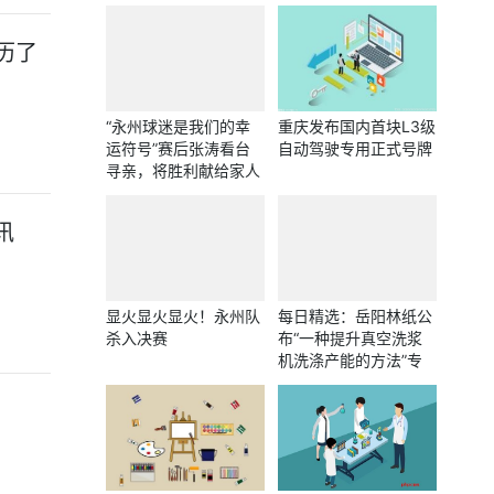
历了
“永州球迷是我们的幸
重庆发布国内首块L3级
运符号”赛后张涛看台
自动驾驶专用正式号牌
寻亲，将胜利献给家人
与球迷
讯
显火显火显火！永州队
每日精选：岳阳林纸公
杀入决赛
布“一种提升真空洗浆
机洗涤产能的方法”专
利