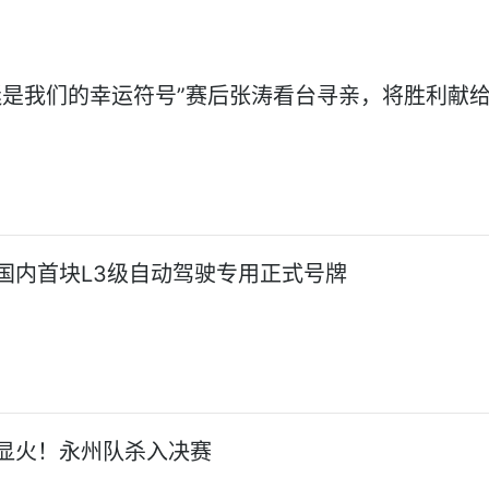
迷是我们的幸运符号”赛后张涛看台寻亲，将胜利献
国内首块L3级自动驾驶专用正式号牌
显火！永州队杀入决赛