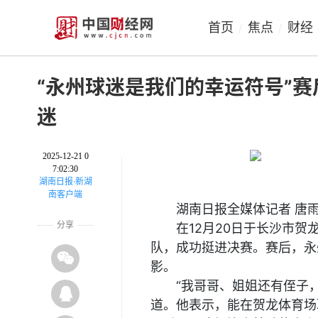
首页
焦点
财经
/
/
“永州球迷是我们的幸运符号”
迷
2025-12-21 0
7:02:30
湖南日报·新湖
南客户端
湖南日报全媒体记者 唐
分享
在12月20日于长沙市
队，成功挺进决赛。赛后，永
影。
“我哥哥、姐姐还有侄子
道。他表示，能在贺龙体育场