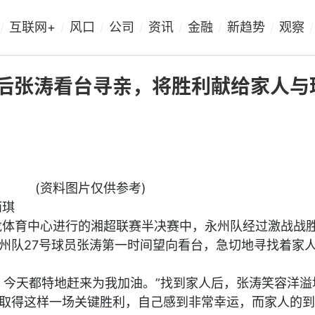
互联网+
风口
公司
资讯
金融
新趋势
观察
/
/
/
/
/
/
/
/
赛后张涛看台寻亲，将胜利献给家人与
(资料图片仅供参考)
雨琪
贺龙体育中心进行的湘超联赛半决赛中，永州队经过激战战
州队27号球员张涛第一时间望向看台，急切地寻找着家
，今天都特地赶来为我加油。”找到家人后，张涛笑容洋溢
取得这样一场关键胜利，自己感到非常幸运，而家人的到