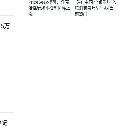
PriceSeek提醒：椰壳
“购在中国·全闽乐购”入
活性炭成本推动价格上
境消费嘉年华举办|当
涨
前热门
5万
登记