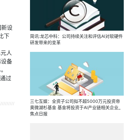
国新设
比下
简讯:龙芯中科：公司持续关注和评估AI对软硬件
研发带来的变革
亿元人
器设备
%。
含通过
三七互娱：全资子公司拟不超5000万元投资帝
奥微湖杉基金 基金将投资于AI产业链相关企业_
焦点日报