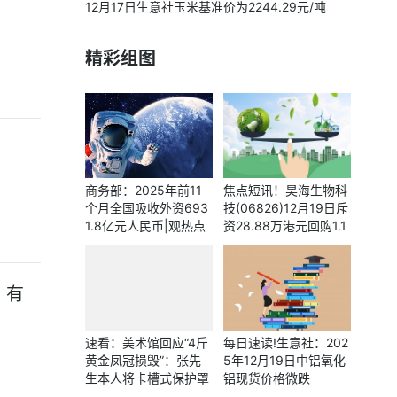
12月17日生意社玉米基准价为2244.29元/吨
精彩组图
商务部：2025年前11
焦点短讯！昊海生物科
个月全国吸收外资693
技(06826)12月19日斥
1.8亿元人民币|观热点
资28.88万港元回购1.1
3万股
 有
速看：美术馆回应“4斤
每日速读!生意社：202
黄金凤冠损毁”：张先
5年12月19日中铝氧化
生本人将卡槽式保护罩
铝现货价格微跌
换成亚克力防尘罩；事