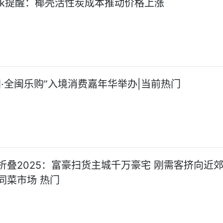
Seek提醒：椰壳活性炭成本推动价格上涨
国·全闽乐购”入境消费嘉年华举办|当前热门
折叠2025：富豪扫货主城千万豪宅 刚需客挤向近郊
同菜市场 热门