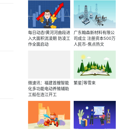
件发生后“张凯毅”已掉
粉超46万
每日动态!黄河河曲段进
广东翰森新材料有限公
入大面积流凌期 防凌工
司成立 注册资本500万
作全面启动
人民币-焦点热文
微速讯：福建首艘智能
繁星|等雪来
化多功能电动养殖辅助
工船在连江开工