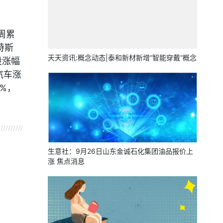
周累
特斯
天天资讯:概念动态|泰和新材新增“智能穿戴”概念
股涨幅
汽车涨
5%，
。
生意社：9月26日山东金诚石化集团油品报价上
涨 焦点消息