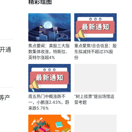
精彩组图
焦点要闻：美股三大指
重点聚焦!合合信息：股
开通
数集体收涨，特斯拉、
东拟减持不超过3%股
英特尔涨超4%
份
周五热门中概涨跌不
“树上挂票”提出场馆运
等产
一，小鹏涨2.43%，蔚
营考题
来跌5.76%