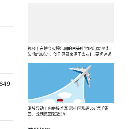
视频丨东博会火爆出圈的白头叶猴IP玩偶“灵柒
柒”和“BB柒”，创作灵感来源于崇左！_要闻速递
49
港股异动丨内房股普涨 碧桂园涨超5% 远洋集
团、龙湖集团涨近3%