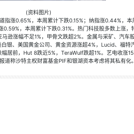
(资料图片)
指涨0.65%，本周累计下跌0.15%；纳指涨0.44%，本
数涨0.59%，本周累计下跌0.31%。热门科技股多数上涨，
亚马逊涨幅不足1%，甲骨文跌超2%。金属与采矿、汽车
白银、美国黄金公司、黄金资源涨超4%，Lucid、福特
前，Hut 8跌近5%，TeraWulf跌超1%。艺电收涨1
报道称沙特主权财富基金PIF和银湖资本考虑将其私有化
果
扩大
投资
收涨
美股