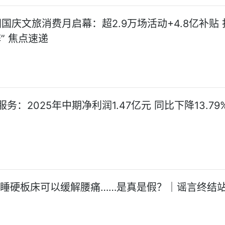
国国庆文旅消费月启幕：超2.9万场活动+4.8亿补贴
” 焦点速递
务：2025年中期净利润1.47亿元 同比下降13.79
!睡硬板床可以缓解腰痛……是真是假？｜谣言终结