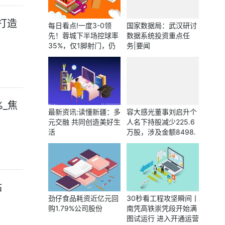
 打造
每日看点!一度3-0领
国家数据局：武汉研讨
先！蓉城下半场控球率
数据系统投资重点任
35%，仅1脚射门，仍
务|要闻
然没守住胜果
%_焦
最新资讯:读懂新疆：多
容大感光董事刘启升个
元交融 共同创造美好生
人名下持股减少225.6
活
万股，涉及金额8498.
35万元
站
劲仔食品耗资近亿元回
30秒看工程攻坚瞬间丨
购1.79%公司股份
南凭高铁崇凭段开始满
图试运行 进入开通运营