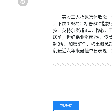
美股三大指数集体收涨，道
计下跌0.65%；标普500指
拉、英特尔涨超4%，微软、
居前，世纪铝业涨超7%，泛美
超3%。加密矿企、稀土概念跌幅居
创最近六年来最佳单日表现，
关键词：
英特尔
涨幅
苹
为你推荐