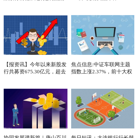
【报资讯】今年以来新股发
焦点信息:中证车联网主题
行共募资675.30亿元，超去
指数上涨2.37%，前十大权
重
协同发展谱新篇｜唐山百川
每日短讯：大连银行行长韩