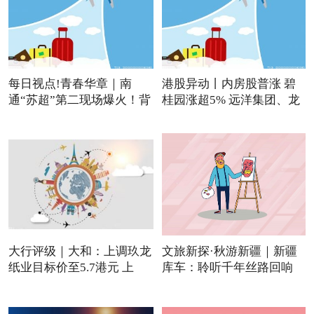
每日视点!青春华章｜南
港股异动丨内房股普涨 碧
通“苏超”第二现场爆火！背
桂园涨超5% 远洋集团、龙
大行评级｜大和：上调玖龙
文旅新探·秋游新疆｜新疆
纸业目标价至5.7港元 上
库车：聆听千年丝路回响