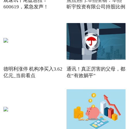
观速讯丨尾盘急拉！
焦点热门:华熙生物：华熙
600619，紧急发声！
昕宇投资有限公司持股比例
德明利涨停 机构净买入3.62
通讯！真正厉害的父母，都
亿元_当前看点
在“有效躺平”