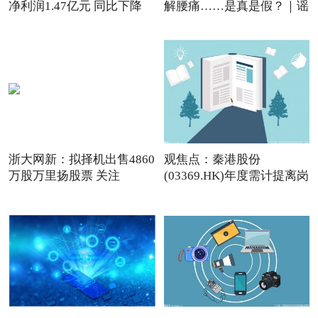
净利润1.47亿元 同比下降
解腰痛……是真是假？｜谣
浙大网新：拟择机出售4860
观焦点：秦港股份
万股万里扬股票 关注
(03369.HK)年度需计提离岗
等退费用