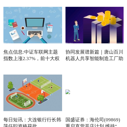
焦点信息:中证车联网主题
协同发展谱新篇｜唐山百川
指数上涨2.37%，前十大权
机器人共享智能制造工厂助
重
每日短讯：大连银行行长韩
国盛证券：海伦司(09869)
萍任职资格获批
重启直营开店计划 维持“