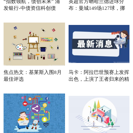
“指数领航，债创未来” 浦
英超官方晒哈兰德进球分
发银行-中债资信科创债
布：曼城149场127球，挪
威队
焦点热文：基莱斯入围8月
马卡：阿拉巴世预赛上发挥
最佳评选
出色，上演了王者归来的精