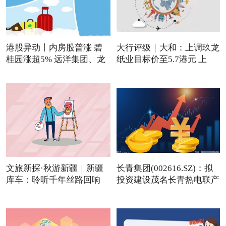
港股异动丨内房股普涨 碧
大行评级｜大和：上调玖龙
桂园涨超5% 远洋集团、龙
纸业目标价至5.7港元 上
文旅新探·秋游新疆｜新疆
长青集团(002616.SZ)：拟
库车：聆听千年丝路回响
投资建设茂名长青热电联产