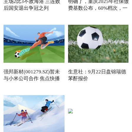
主场2比3不敌海港 三连败
明确了，重庆2025年社保缴
后国安退出争冠之列
费基数公布，60%档次，一
强邦新材(001279.SZ)暂未
生意社：9月22日盘锦瑞德
与小米公司合作 焦点快播
苯酐报价