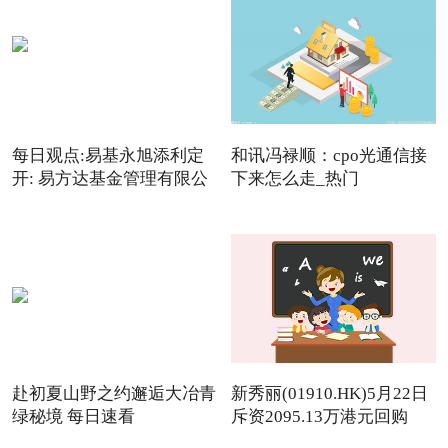
每日观点:易基永旭添利定
和讯冯禄顺：cpo光通信接
开: 易方达基金管理有限公
下来怎么走_热门
赴初夏山野之约邂逅大冶青
新秀丽(01910.HK)5月22日
绿秘境 每日速看
斥资2095.13万港元回购
142.