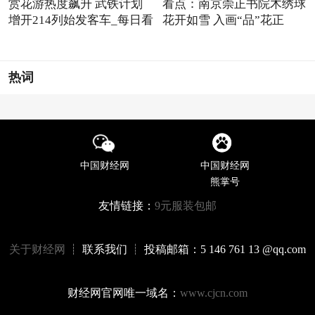
赏花游热度飙升 武铁计划
看点：南京崇正书院木绣球
增开214列始发客车_每日看
花开如雪 入画“品”花正
点
热词
中国财经网
中国财经网
熊掌号
友情链接：
9元服装包邮
关于财经网
┊ 联系我们 ┊ 投稿邮箱：5 146 761 13 @qq.com
财经网官网唯一域名：
www.cjcn.com