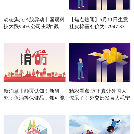
动态焦点:A股异动丨国晟科
【焦点热闻】5月11日生意
技大跌9.4% 公司主动“戳
社皮棉基准价为17947.33
元/吨
新消息丨颠覆认知！新研
精彩看点:这下真让外国人
究：鱼油等保健品，却可能
惊呆了！外交部发言人毛宁
是