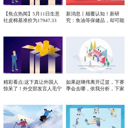
【焦点热闻】5月11日生意
新消息丨颠覆认知！新研
社皮棉基准价为17947.33
究：鱼油等保健品，却可能
元/吨
是
精彩看点:这下真让外国人
如果赵继伟离开辽篮，下赛
惊呆了！外交部发言人毛宁
季会去哪，依我分析，下家