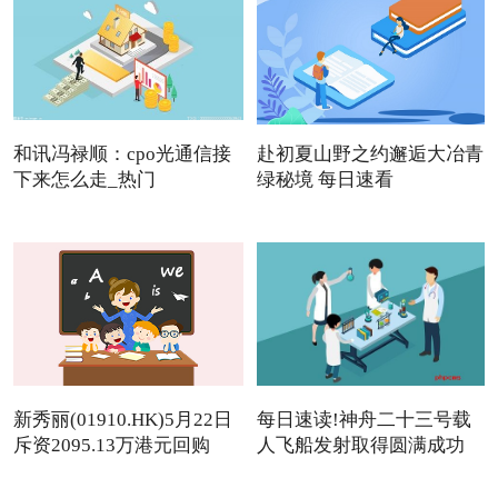
和讯冯禄顺：cpo光通信接
赴初夏山野之约邂逅大冶青
下来怎么走_热门
绿秘境 每日速看
新秀丽(01910.HK)5月22日
每日速读!神舟二十三号载
斥资2095.13万港元回购
人飞船发射取得圆满成功
142.