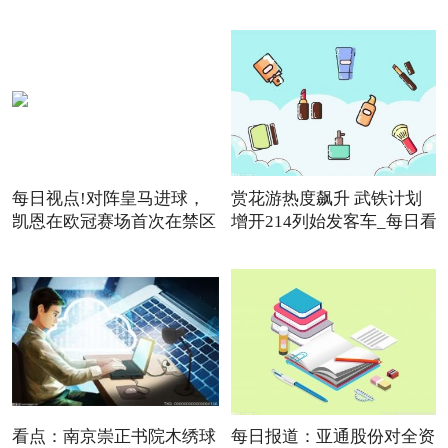
每日视点!对阵皇马进球，
赏花游热度飙升 武铁计划
凯恩在欧冠赛场首次在禁区
增开214列始发客车_每日看
点
看点：南京崇正书院木绣球
每日报道：亚通股份对全资