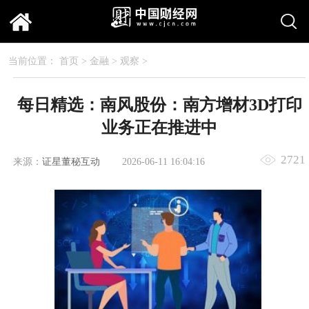
当前位置：
首页
>
金融
>
观察
>
每日精选：南风股份：南方增材3D打印
业务正在推进中
2721
来源：
证星董秘互动
2026-06-11 16:04:16