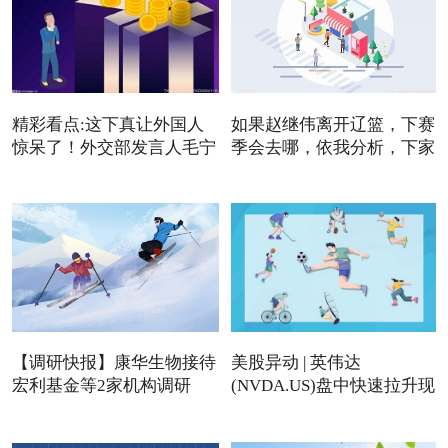
精彩看点:这下真让外国人
如果赵继伟离开辽篮，下赛
惊呆了！外交部发言人毛宁
季会去哪，依我分析，下家
【调研快报】康华生物接待
美股异动 | 英伟达
宏利基金等2家机构调研
(NVDA.US)盘中快速拉升现
涨近4%