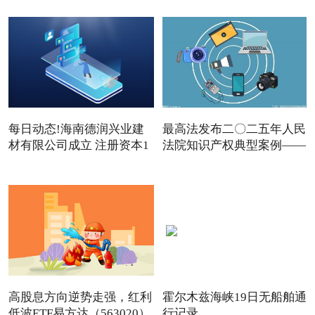
每日动态!海南德润兴业建
最高法发布二〇二五年人民
材有限公司成立 注册资本1
法院知识产权典型案例——
高股息方向逆势走强，红利
霍尔木兹海峡19日无船舶通
低波ETF易方达（563020）
行记录