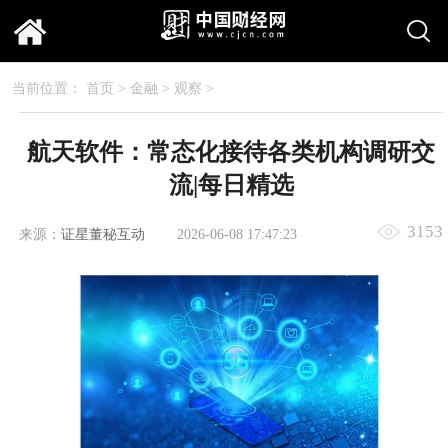
当前位置：
首页
>
金融
>
观察
>
航天软件：常态化接待各类机构调研交
流|每日精选
3153
来源：
证星董秘互动
2026-06-08 17:47:23