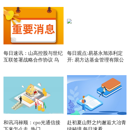
每日速讯：山高控股与世纪
每日观点:易基永旭添利定
互联签署战略合作协议 乌
开: 易方达基金管理有限公
和讯冯禄顺：cpo光通信接
赴初夏山野之约邂逅大冶青
下来怎么走_热门
绿秘境 每日速看