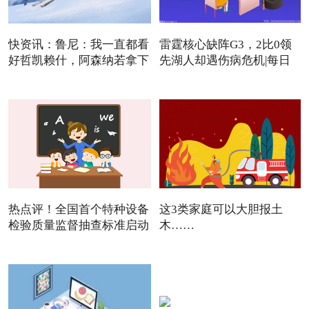
快资讯：鲁尼：我一直都看
雷霆核心缺阵G3，2比0领
好哲凯赖什，阿森纳若拿下
先湖人却遇伤病危机|每日
焦点
热点评！全国首个特种设备
这3类家庭可以大胆报土
检验质量监督抽查标准启动
木……