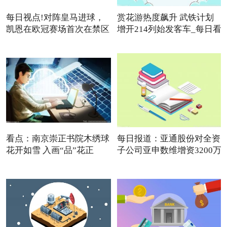
每日视点!对阵皇马进球，
赏花游热度飙升 武铁计划
凯恩在欧冠赛场首次在禁区
增开214列始发客车_每日看
点
看点：南京崇正书院木绣球
每日报道：亚通股份对全资
花开如雪 入画“品”花正
子公司亚申数维增资3200万