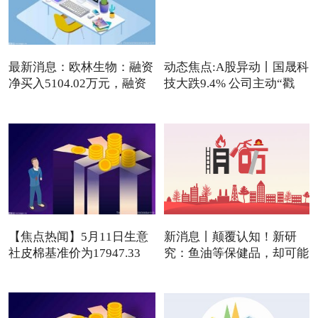
最新消息：欧林生物：融资
动态焦点:A股异动丨国晟科
净买入5104.02万元，融资
技大跌9.4% 公司主动“戳
【焦点热闻】5月11日生意
新消息丨颠覆认知！新研
社皮棉基准价为17947.33
究：鱼油等保健品，却可能
元/吨
是