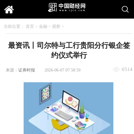
当前位置：
首页
>
金融
>
观察
>
最资讯丨司尔特与工行贵阳分行银企签
约仪式举行
6514
来源：
证券时报
2026-06-07 07:58:59