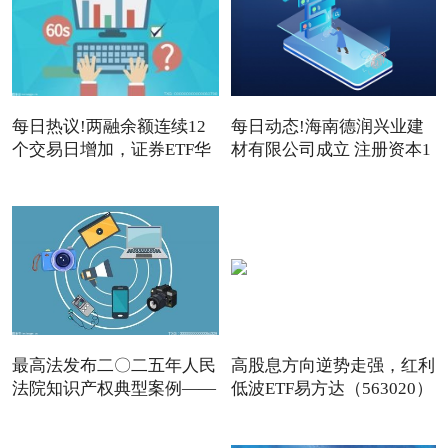
每日热议!两融余额连续12
每日动态!海南德润兴业建
个交易日增加，证券ETF华
材有限公司成立 注册资本1
夏
最高法发布二〇二五年人民
高股息方向逆势走强，红利
法院知识产权典型案例——
低波ETF易方达（563020）