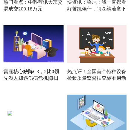
热门看点：中科蓝讯大宗交
快资讯：鲁尼：我一直都看
易成交200.18万元
好哲凯赖什，阿森纳若拿下
雷霆核心缺阵G3，2比0领
热点评！全国首个特种设备
先湖人却遇伤病危机|每日
检验质量监督抽查标准启动
焦点