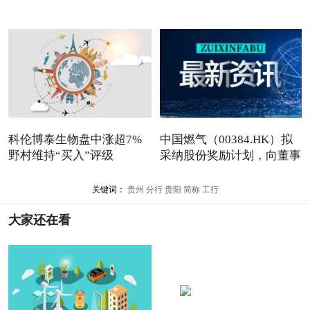
万
科伦博泰生物盘中涨超7%
中国燃气（00384.HK）拟
野村维持“买入”评级
采纳股份奖励计划，向董事
授
关键词：
贵州
分行
贵阳
简称
工行
大家还在看