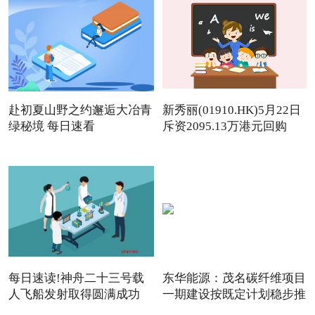
赴初夏山野之约邂逅大冶青
新秀丽(01910.HK)5月22日
绿秘境 每日速看
斥资2095.13万港元回购
142.
每日速读!神舟二十三号载
东华能源：茂名碳纤维项目
人飞船发射取得圆满成功
一期建设按既定计划稳步推