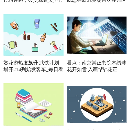
过站迷路，公交驾驶员护其
凯恩在欧冠赛场首次在禁区
赏花游热度飙升 武铁计划
看点：南京崇正书院木绣球
增开214列始发客车_每日看
花开如雪 入画“品”花正
点