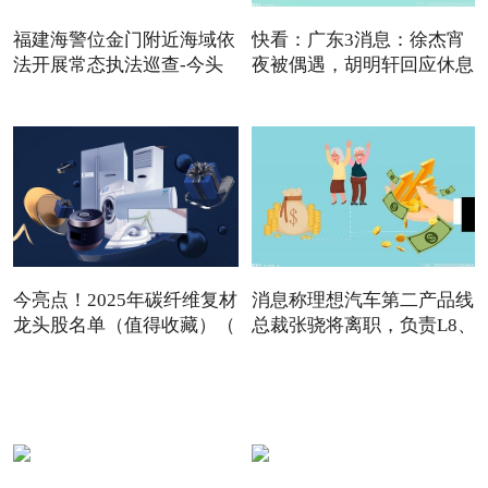
福建海警位金门附近海域依
快看：广东3消息：徐杰宵
法开展常态执法巡查-今头
夜被偶遇，胡明轩回应休息
今亮点！2025年碳纤维复材
消息称理想汽车第二产品线
龙头股名单（值得收藏）（
总裁张骁将离职，负责L8、