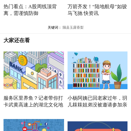
热门看点：A股周线顶背
万箭齐发！“陆地航母”如骏
离，需谨慎防御
马飞驰 快资讯
关键词：
隰县玉露香梨
大家还在看
服务区里养鱼？记者带你打
小杨阿姨已回老家过年，玥
卡武黄高速上的湖北文化地
儿箖箖姐弟没被邀请参加亲