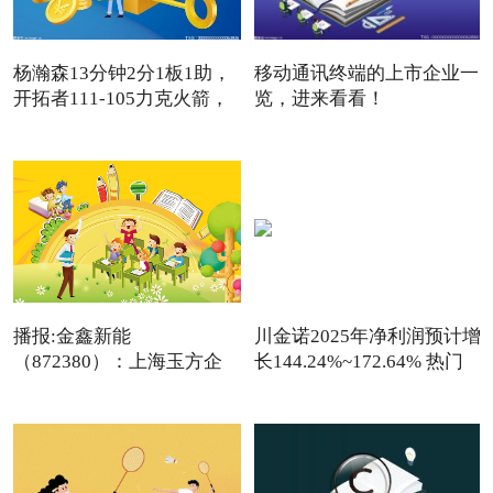
杨瀚森13分钟2分1板1助，
移动通讯终端的上市企业一
开拓者111-105力克火箭，
览，进来看看！
卡
（2026/1/9）
播报:金鑫新能
川金诺2025年净利润预计增
（872380）：上海玉方企
长144.24%~172.64% 热门
业管理咨询中
看点