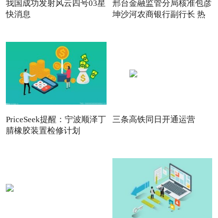
我国成功发射风云四号03星
邢台金融监管分局核准包彦
快消息
坤沙河农商银行副行长 热
PriceSeek提醒：宁波顺泽丁
三条高铁同日开通运营
腈橡胶装置检修计划