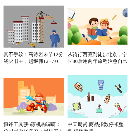
真不手软！高诗岩末节12分
从骑行西藏到徒步北京，宁
浇灭旧主，赵继伟12+7+6
国80后用两年旅程治愈自己
怒
恒锋工具获6家机构调研：
中天期货:商品指数停顿整