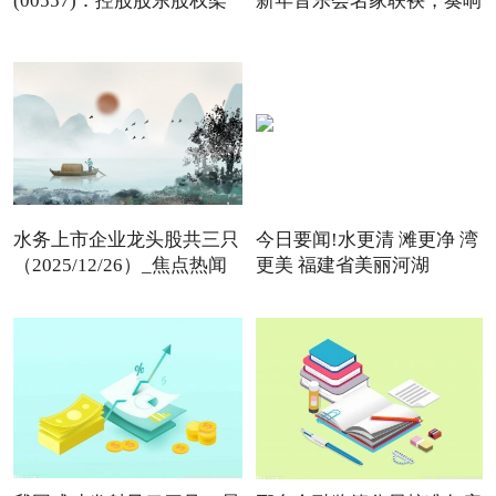
(00557)：控股股东股权架
新年音乐会名家联袂，奏响
构变动
水务上市企业龙头股共三只
今日要闻!水更清 滩更净 湾
（2025/12/26）_焦点热闻
更美 福建省美丽河湖