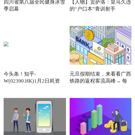
四川省第八届全民健身冰雪
【人物】贡萨洛：皇马久违
季启幕
的“户口本”青训射手
今头条！知乎-
元旦假期结束，来看看广西
W(02390.HK)1月2日耗资
铁路的返程客流高峰→ 每
11.12万美元回