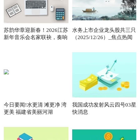
苏韵华章迎新春！2026江苏
水务上市企业龙头股共三只
新年音乐会名家联袂，奏响
（2025/12/26）_焦点热闻
今日要闻!水更清 滩更净 湾
我国成功发射风云四号03星
更美 福建省美丽河湖
快消息