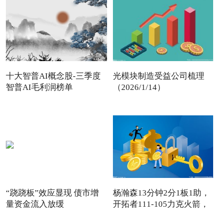
十大智普AI概念股-三季度
光模块制造受益公司梳理
智普AI毛利润榜单
（2026/1/14）
“跷跷板”效应显现 债市增
杨瀚森13分钟2分1板1助，
量资金流入放缓
开拓者111-105力克火箭，
卡