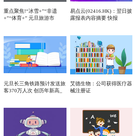
重点聚焦!“冰雪+”“非遗
易点云(02416.HK)：翌日披
+”“体育+” 元旦旅游市
露报表内容摘要 快报
元旦长三角铁路预计发送旅
艾德生物：公司获得医疗器
客370万人次 创历年新高_
械注册证