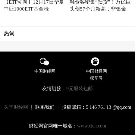
【ETF动向】12月17日华夏
融资客密集“扫货”！万亿巨
中证1000ETF基金涨
头创57个月新高，非银金
1.32%，
热词
中国财经网
中国财经网
熊掌号
友情链接：
9元服装包邮
关于财经网
┊ 联系我们 ┊ 投稿邮箱：5 146 761 13 @qq.com
财经网官网唯一域名：
www.cjcn.com