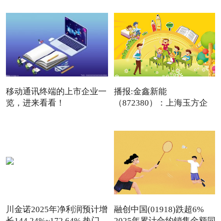
移动通讯终端的上市企业一
播报:金鑫新能
览，进来看看！
（872380）：上海玉方企
（2026/1/9）
业管理咨询中
川金诺2025年净利润预计增
融创中国(01918)跌超6%
长144.24%~172.64% 热门
2025年累计合约销售金额同