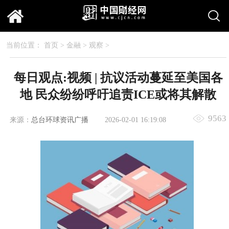
当前位置：
首页
>
金融
>
观察
>
每日观点:视频 | 抗议活动蔓延至美国各
地 民众纷纷呼吁追责ICE或将其解散
9563
来源：
总台环球资讯广播
2026-02-01 16:19:08