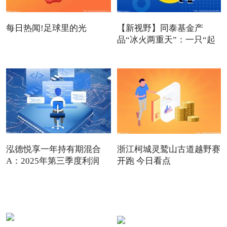
每日热闻!足球里的光
【新视野】同泰基金产
品“冰火两重天”：一只“起
死
泓德悦享一年持有期混合
浙江柯城灵鹫山古道越野赛
A：2025年第三季度利润
开跑 今日看点
489.3