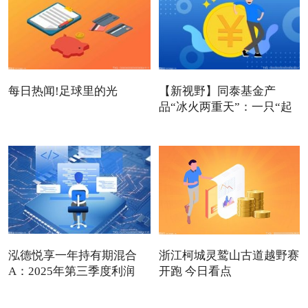
每日热闻!足球里的光
【新视野】同泰基金产
品“冰火两重天”：一只“起
死
泓德悦享一年持有期混合
浙江柯城灵鹫山古道越野赛
A：2025年第三季度利润
开跑 今日看点
489.3