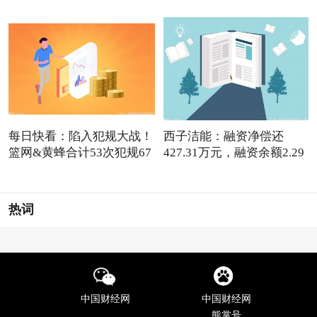
每日快看：陷入犯规大战！
西子洁能：融资净偿还
篮网&黄蜂合计53次犯规67
427.31万元，融资余额2.29
亿元
热词
中国财经网
中国财经网
熊掌号