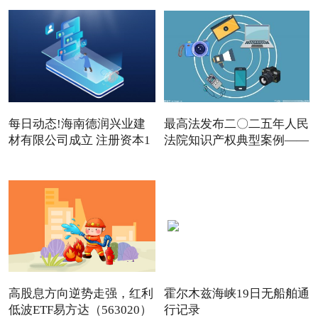
每日动态!海南德润兴业建
最高法发布二〇二五年人民
材有限公司成立 注册资本1
法院知识产权典型案例——
高股息方向逆势走强，红利
霍尔木兹海峡19日无船舶通
低波ETF易方达（563020）
行记录