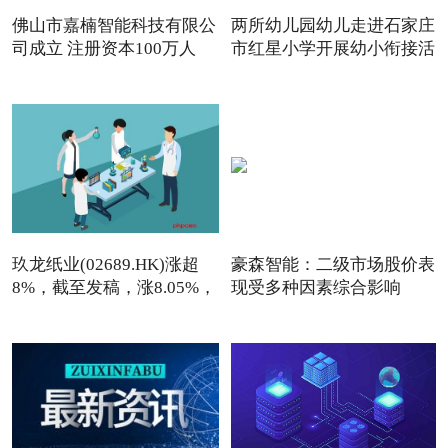
佛山市嘉楠智能科技有限公
两所幼儿园幼儿走进石家庄
司成立 注册资本100万人
市红星小学开展幼小衔接活
玖龙纸业(02689.HK)涨超
豪森智能：二级市场股价表
8%，截至发稿，涨8.05%，
现受多种因素综合影响
报7