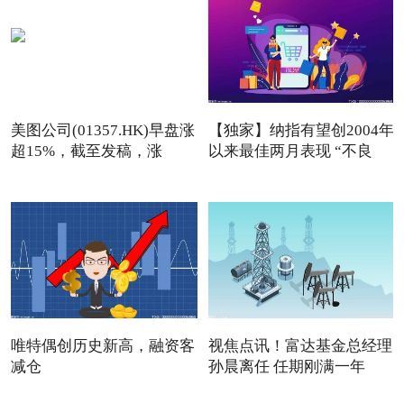
美图公司(01357.HK)早盘涨
【独家】纳指有望创2004年
超15%，截至发稿，涨
以来最佳两月表现 “不良
13.76
唯特偶创历史新高，融资客
视焦点讯！富达基金总经理
减仓
孙晨离任 任期刚满一年