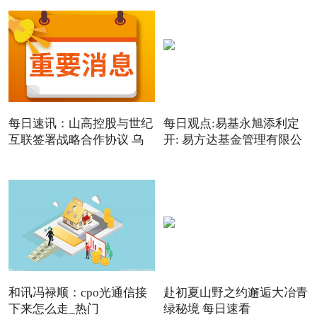
每日速讯：山高控股与世纪
每日观点:易基永旭添利定
互联签署战略合作协议 乌
开: 易方达基金管理有限公
和讯冯禄顺：cpo光通信接
赴初夏山野之约邂逅大冶青
下来怎么走_热门
绿秘境 每日速看