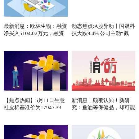
最新消息：欧林生物：融资
动态焦点:A股异动丨国晟科
净买入5104.02万元，融资
技大跌9.4% 公司主动“戳
【焦点热闻】5月11日生意
新消息丨颠覆认知！新研
社皮棉基准价为17947.33
究：鱼油等保健品，却可能
元/吨
是