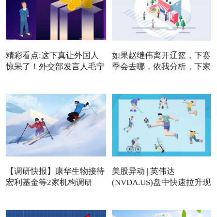
精彩看点:这下真让外国人
如果赵继伟离开辽篮，下赛
惊呆了！外交部发言人毛宁
季会去哪，依我分析，下家
【调研快报】康华生物接待
美股异动 | 英伟达
宏利基金等2家机构调研
(NVDA.US)盘中快速拉升现
涨近4%