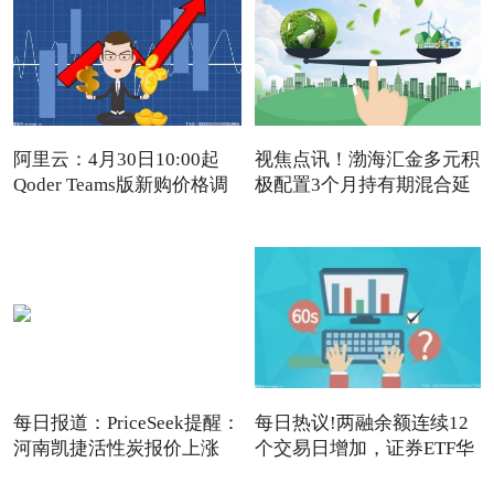
阿里云：4月30日10:00起
视焦点讯！渤海汇金多元积
Qoder Teams版新购价格调
极配置3个月持有期混合延
每日报道：PriceSeek提醒：
每日热议!两融余额连续12
河南凯捷活性炭报价上涨
个交易日增加，证券ETF华
夏