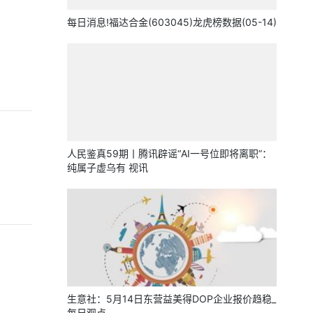
每日消息!福达合金(603045)龙虎榜数据(05-14)
人民鉴真59期丨腾讯辟谣“AI一号位即将离职”：
纯属子虚乌有 视讯
生意社：5月14日东营益美得DOP企业报价趋稳_
每日观点