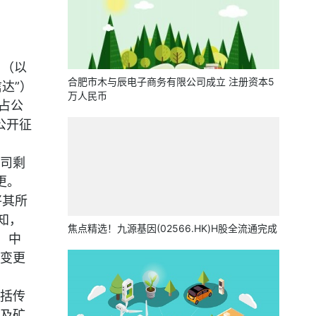
司（以
合肥市木与辰电子商务有限公司成立 注册资本5
达”）
万人民币
占公
次公开征
司剩
更。
将其所
知，
焦点精选！九源基因(02566.HK)H股全流通完成
，中
变更
括传
及矿