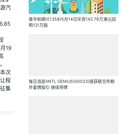
源汽
普华和顺(01358)5月14日斥资142.78万港元回
.85
购121万股
规
月19
高
。
本次
让程
每日消息!INTL GENIUS(00033)接获联交所额
外复牌指引 继续停牌
征集