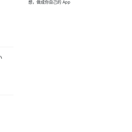
想，做成你自己的 App
-视讯
小