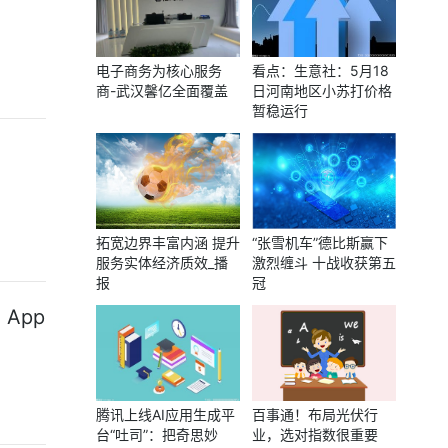
电子商务为核心服务
看点：生意社：5月18
商-武汉馨亿全面覆盖
日河南地区小苏打价格
暂稳运行
拓宽边界丰富内涵 提升
“张雪机车”德比斯赢下
服务实体经济质效_播
激烈缠斗 十战收获第五
报
冠
App
腾讯上线AI应用生成平
百事通！布局光伏行
台“吐司”：把奇思妙
业，选对指数很重要