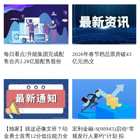
每日看点!升能集团完成配
2026年春节档总票房破43
售合共2.28亿股配售股份
亿元|热文
【独家】就这还像文班？珀
宏利金融-S(00945)启动“常
金勇士首秀12分低位能力全
规发行人要约”计划 拟