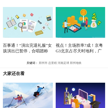
百事通！“演出完退礼服”女
视点！主场胜率7成！京粤
孩演出已暂停，合唱团称
G3北京占尽天时地利，广
东
关键词：
郑州市
总里程
河南足球
郑州地铁
大家还在看