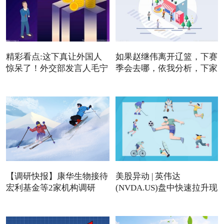
精彩看点:这下真让外国人
如果赵继伟离开辽篮，下赛
惊呆了！外交部发言人毛宁
季会去哪，依我分析，下家
【调研快报】康华生物接待
美股异动 | 英伟达
宏利基金等2家机构调研
(NVDA.US)盘中快速拉升现
涨近4%