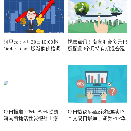
阿里云：4月30日10:00起
视焦点讯！渤海汇金多元积
Qoder Teams版新购价格调
极配置3个月持有期混合延
每日报道：PriceSeek提醒：
每日热议!两融余额连续12
河南凯捷活性炭报价上涨
个交易日增加，证券ETF华
夏