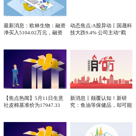
最新消息：欧林生物：融资
动态焦点:A股异动丨国晟科
净买入5104.02万元，融资
技大跌9.4% 公司主动“戳
【焦点热闻】5月11日生意
新消息丨颠覆认知！新研
社皮棉基准价为17947.33
究：鱼油等保健品，却可能
元/吨
是