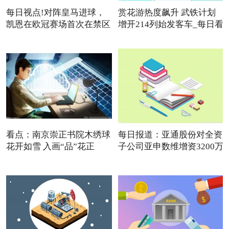
每日视点!对阵皇马进球，
赏花游热度飙升 武铁计划
凯恩在欧冠赛场首次在禁区
增开214列始发客车_每日看
点
看点：南京崇正书院木绣球
每日报道：亚通股份对全资
花开如雪 入画“品”花正
子公司亚申数维增资3200万