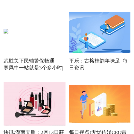
武胜关下民辅警保畅通——
平乐：古榕桂韵年味足_每
寒风中一站就是3个多小时|
日资讯
快讯:湖南天雁：2月13日获
每日视点!无忧传媒CEO雷