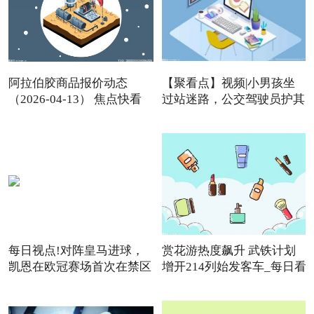
阿拉伯胶商品报价动态
【聚看点】视频|小男孩坐
（2026-04-13） 焦点快看
过站迷路，公交驾驶员护其
每日视点!对阵皇马进球，
赏花游热度飙升 武铁计划
凯恩在欧冠赛场首次在禁区
增开214列始发客车_每日看
点