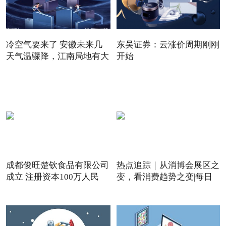
冷空气要来了 安徽未来几
东吴证券：云涨价周期刚刚
天气温骤降，江南局地有大
开始
成都俊旺楚钦食品有限公司
热点追踪｜从消博会展区之
成立 注册资本100万人民
变，看消费趋势之变|每日