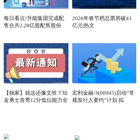
每日看点!升能集团完成配
2026年春节档总票房破43
售合共2.28亿股配售股份
亿元|热文
【独家】就这还像文班？珀
宏利金融-S(00945)启动“常
金勇士首秀12分低位能力全
规发行人要约”计划 拟