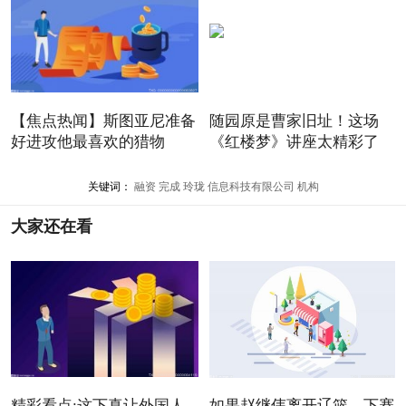
【焦点热闻】斯图亚尼准备
随园原是曹家旧址！这场
好进攻他最喜欢的猎物
《红楼梦》讲座太精彩了
关键词：
融资
完成
玲珑
信息科技有限公司
机构
大家还在看
精彩看点:这下真让外国人
如果赵继伟离开辽篮，下赛