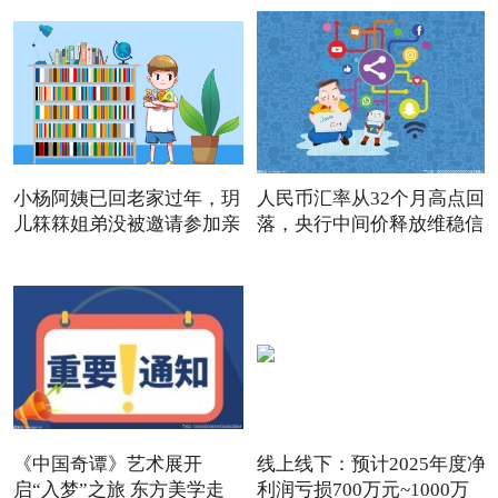
小杨阿姨已回老家过年，玥
人民币汇率从32个月高点回
儿箖箖姐弟没被邀请参加亲
落，央行中间价释放维稳信
《中国奇谭》艺术展开
线上线下：预计2025年度净
启“入梦”之旅 东方美学走
利润亏损700万元~1000万