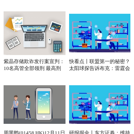
紫晶存储欺诈发行案宣判：
快看点丨联盟第一的秘密？
10名高管全部领刑 最高刑
太阳球探告诉布克：雷霆会
周黑鸭(01458.HK)12月11日
研报掘金丨东方证券：维持