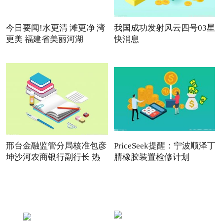
今日要闻!水更清 滩更净 湾
我国成功发射风云四号03星
更美 福建省美丽河湖
快消息
邢台金融监管分局核准包彦
PriceSeek提醒：宁波顺泽丁
坤沙河农商银行副行长 热
腈橡胶装置检修计划