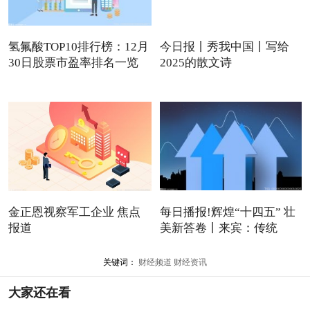
氢氟酸TOP10排行榜：12月
今日报丨秀我中国丨写给
30日股票市盈率排名一览
2025的散文诗
金正恩视察军工企业 焦点
每日播报!辉煌“十四五” 壮
报道
美新答卷丨来宾：传统
关键词：
财经频道
财经资讯
大家还在看