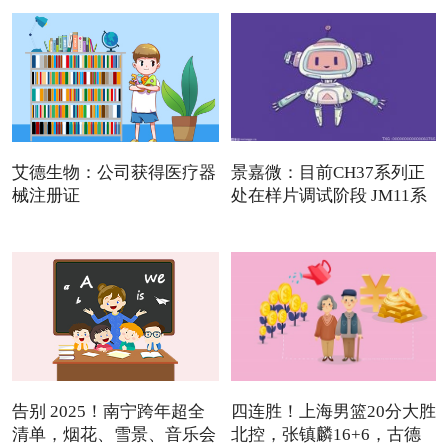
艾德生物：公司获得医疗器
景嘉微：目前CH37系列正
械注册证
处在样片调试阶段 JM11系
列
告别 2025！南宁跨年超全
四连胜！上海男篮20分大胜
清单，烟花、雪景、音乐会
北控，张镇麟16+6，古德