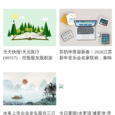
温
天天快报!天元医疗
苏韵华章迎新春！2026江苏
(00557)：控股股东股权架
新年音乐会名家联袂，奏响
构变动
水务上市企业龙头股共三只
今日要闻!水更清 滩更净 湾