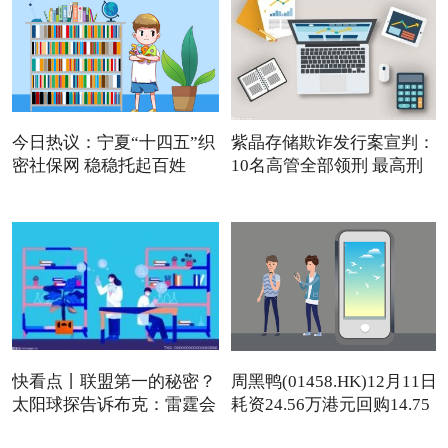
今日热议：宁夏“十四五”织
紫晶存储欺诈发行案宣判：
密社保网 稳稳托起百姓
10名高管全部领刑 最高刑
快看点丨联盟第一的秘密？
周黑鸭(01458.HK)12月11日
太阳球探告诉布克：雷霆会
耗资24.56万港元回购14.75