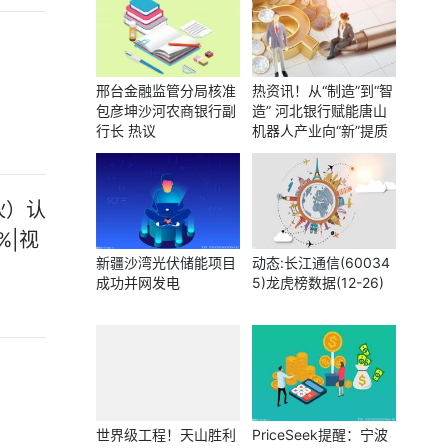
邢台金融监管分局核准
热资讯！从“制造”到“智
包彦坤沙河农商银行副
造” 河北银行赋能唐山
行长 热议
机器人产业向“新”提质
伙）认
%|视
新疆沙湾光伏储能项目
动态:长江通信(60034
成功并网发电
5)龙虎榜数据(12-26)
世界级工程！天山胜利
PriceSeek提醒：宁波