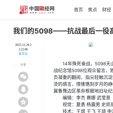
首页
焦点
财经
/
/
我们的5098——抗战最后一役
2025-12-26 2
2:22:06
新华社
14年殊死奋战，509
分享
战纪念馆5098位观众留言，
页凝重的翻阅，指尖轻触沉淀
烫的感言，情愫镌刻岁月的峥
冀鲁豫边区革命根据地旧址纪
编辑：李杰 赛娜 武莹景
视觉：夏勇 杨震男 史凯
技术：王熠 王飞 王琦 申