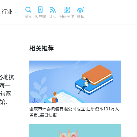
行业
/
搜索
客户端
订阅
扫码关注
微博
相关推荐
各地抗
：每一
句滚
念馆、
肇庆市环泰包装有限公司成立 注册资本101万人
民币_每日快报