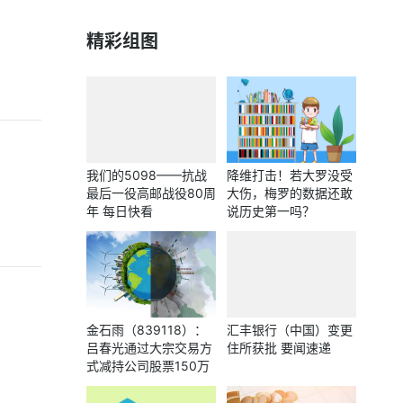
精彩组图
我们的5098——抗战
降维打击！若大罗没受
最后一役高邮战役80周
大伤，梅罗的数据还敢
年 每日快看
说历史第一吗？
金石雨（839118）：
汇丰银行（中国）变更
吕春光通过大宗交易方
住所获批 要闻速递
式减持公司股票150万
股