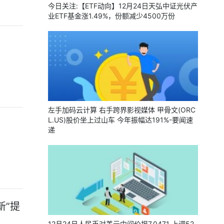
今日关注:【ETF动向】12月24日天弘中证光伏产
业ETF基金涨1.49%，份额减少4500万份
左手加码云计算 右手跨界影视媒体 甲骨文(ORC
L.US)股价坐上过山车 今年振幅达191%-要闻速
递
新”提
12月24日人民币对美元中间价报7.0471 上调52