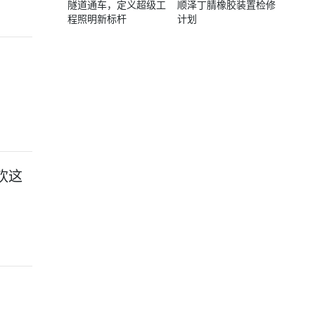
隧道通车，定义超级工
顺泽丁腈橡胶装置检修
程照明新标杆
计划
欢这