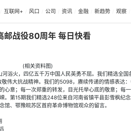
互联网+
风口
公司
资讯
金融
新趋势
观察
/
/
/
/
/
/
/
/
高邮战役80周年 每日快看
(相关资料图)
8天山河浴火，四亿五千万中国人民英勇不屈。我们精选全国
致敬伟大抗战精神。我们的5098，赓续传递的情感表达
的心意；每一次郑重的转发，目光托举心底的敬意；每一
嵘。第15期我们精选248位来自河南省镇平县彭雪枫纪
念馆、鄂豫皖苏区首府革命博物馆观众的留言。
丽
滔