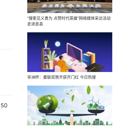
“搜索见义勇为 点赞时代英雄”网络媒体采访活动
走进息县
？
非洲杯：曼联双煞齐获开门红 今日热搜
50