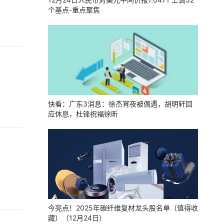
个基点-重点聚焦
快看：广东3消息：徐杰宵夜被偶遇，胡明轩回
应休息，杜锋祝福徐昕
今亮点！2025年碳纤维复材龙头股名单（值得收
藏）（12月24日）