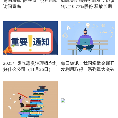
越南海军“陈兴道”号护卫舰
盈峰集团增持索菲亚：协议
访问青岛
转让10.77%股份 释放长期
2025年废气恶臭治理概念利
每日短讯：我国稀散金属开
好什么公司（11月26日）
发利用取得一系列重大突破
观点