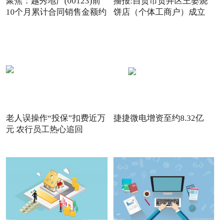
聚焦：越秀地产(00123)前
播报:自贡市贡井区王婆烧
10个月累计合同销售金额约
饼店（个体工商户）成立
老人误操作“投保”扣费近万
捷捷微电增资至约8.32亿
元 农行员工热心追回